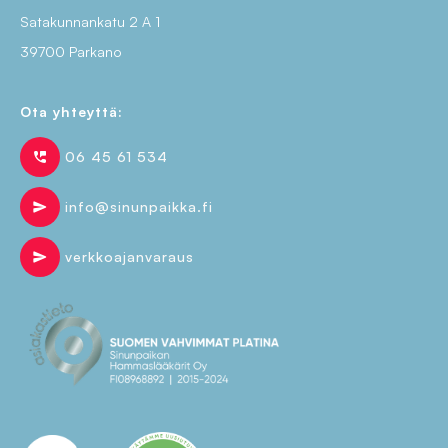
Satakunnankatu 2 A 1
39700 Parkano
Ota yhteyttä:
06 45 61 534
perm_phone_msg
info@sinunpaikka.fi
send
verkkoajanvaraus
send